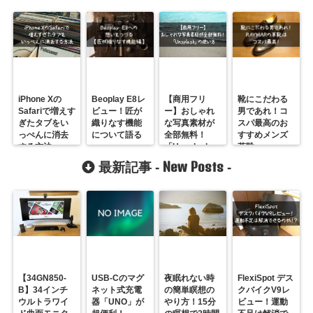
iPhone Xの
Beoplay E8レ
【商用フリ
靴にこだわる
Safariで増えす
ビュー！匠が
ー】おしゃれ
男であれ！コ
ぎたタブをい
織りなす機能
な写真素材が
スパ最高のお
っぺんに消去
について語る
全部無料！
すすめメンズ
する方法
「Unsplash」
革靴
の使い方
「RAYMAR」
New Posts
最新記事 -
-
【34GN850-
USB-Cのマグ
夜眠れない時
FlexiSpot デス
B】34インチ
ネット式充電
の簡単瞑想の
クバイクV9レ
ウルトラワイ
器「UNO」が
やり方！15分
ビュー！運動