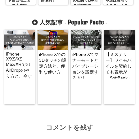
ド曲面モニタ
超便利！
の瞑想で2時間
不足は解消で
ーで大失敗
の睡眠効果
きるのか！？
【レビュー】
も！？
Popular Posts
人気記事 -
-
iPhone
iPhone Xでの
iPhone Xでマ
【ミステリ
X/XS/XS
3Dタッチの設
ナーモードと
ー】ワイモバ
Max/XRでの
定方法と、便
バイブレーシ
イルを契約し
AirDropのや
利な使い方！
ョンを設定す
ても表示が
り方と、今す
る方法
「SoftBank」
ぐ使ってほし
になる謎
い5つの理
由！
コメントを残す