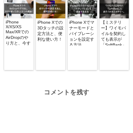
iPhone
iPhone Xでの
iPhone Xでマ
【ミステリ
X/XS/XS
3Dタッチの設
ナーモードと
ー】ワイモバ
Max/XRでの
定方法と、便
バイブレーシ
イルを契約し
AirDropのや
利な使い方！
ョンを設定す
ても表示が
り方と、今す
る方法
「SoftBank」
ぐ使ってほし
になる謎
い5つの理
由！
コメントを残す