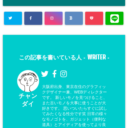
WRITER
この記事を書いている人 -
-
大阪府出身、東京在住のグラフィッ
クデザイナー兼、WEBディレクター
チャン
です。 新しいモノを見つけること、
ダイ
また古いモノを大事に使うことが大
好きです。 思いついたらすぐに試し
てみたくなる性分です笑 日常の様々
なモノゴトを、ガジェット（便利な
道具）とアイディアを使ってより良