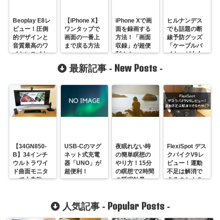
Beoplay E8レ
【iPhone X】
iPhone Xで画
ヒルナンデス
ビュー！圧倒
ワンタップで
面を録画する
でも話題の断
的デザインと
画面の一番上
方法！「画面
線予防グッズ
音質最高のワ
まで戻る方法
収録」が超便
「ケーブルバ
イヤレスイヤ
利！！
イト」が大人
ホン
気！
New Posts
最新記事 -
-
【34GN850-
USB-Cのマグ
夜眠れない時
FlexiSpot デス
B】34インチ
ネット式充電
の簡単瞑想の
クバイクV9レ
ウルトラワイ
器「UNO」が
やり方！15分
ビュー！運動
ド曲面モニタ
超便利！
の瞑想で2時間
不足は解消で
ーで大失敗
の睡眠効果
きるのか！？
【レビュー】
も！？
Popular Posts
人気記事 -
-