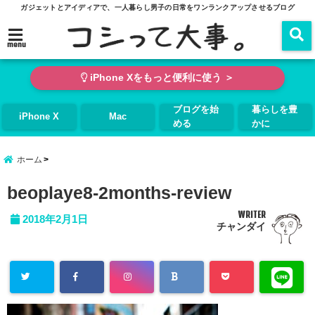
ガジェットとアイディアで、一人暮らし男子の日常をワンランクアップさせるブログ
menu
iPhone Xをもっと便利に使う ＞
ブログを始
暮らしを豊
iPhone X
Mac
める
かに
ホーム
beoplaye8-2months-review
WRITER
2018年2月1日
チャンダイ