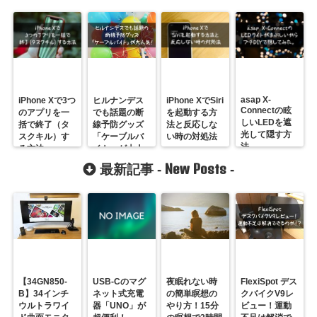
asap X-
iPhone Xで3つ
ヒルナンデス
iPhone XでSiri
Connectの眩
のアプリを一
でも話題の断
を起動する方
しいLEDを遮
括で終了（タ
線予防グッズ
法と反応しな
光して隠す方
スクキル）す
「ケーブルバ
い時の対処法
法
る方法
イト」が大人
気！
New Posts
最新記事 -
-
【34GN850-
USB-Cのマグ
夜眠れない時
FlexiSpot デス
B】34インチ
ネット式充電
の簡単瞑想の
クバイクV9レ
ウルトラワイ
器「UNO」が
やり方！15分
ビュー！運動