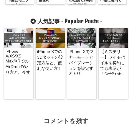
ド曲面モニタ
超便利！
の瞑想で2時間
不足は解消で
ーで大失敗
の睡眠効果
きるのか！？
【レビュー】
も！？
Popular Posts
人気記事 -
-
iPhone
iPhone Xでの
iPhone Xでマ
【ミステリ
X/XS/XS
3Dタッチの設
ナーモードと
ー】ワイモバ
Max/XRでの
定方法と、便
バイブレーシ
イルを契約し
AirDropのや
利な使い方！
ョンを設定す
ても表示が
り方と、今す
る方法
「SoftBank」
ぐ使ってほし
になる謎
い5つの理
由！
コメントを残す