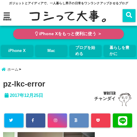
ガジェットとアイディアで、一人暮らし男子の日常をワンランクアップさせるブログ
menu
iPhone Xをもっと便利に使う ＞
ブログを始
暮らしを豊
iPhone X
Mac
める
かに
ホーム
pz-lkc-error
WRITER
2017年12月25日
チャンダイ