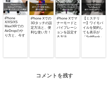
iPhone
iPhone Xでの
iPhone Xでマ
【ミステリ
X/XS/XS
3Dタッチの設
ナーモードと
ー】ワイモバ
Max/XRでの
定方法と、便
バイブレーシ
イルを契約し
AirDropのや
利な使い方！
ョンを設定す
ても表示が
り方と、今す
る方法
「SoftBank」
ぐ使ってほし
になる謎
い5つの理
由！
コメントを残す