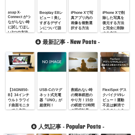
asap X-
Beoplay E8レ
iPhone Xで写
iPhone Xで削
Connect がつ
ビュー！美し
真アプリ内の
除した写真を
ながらない時
すぎるデザイ
画像を複数選
復元する方法
に試してほし
ンについて語
択する方法
と完全に削除
い3つの方法
る
する方法
New Posts
最新記事 -
-
【34GN850-
USB-Cのマグ
夜眠れない時
FlexiSpot デス
B】34インチ
ネット式充電
の簡単瞑想の
クバイクV9レ
ウルトラワイ
器「UNO」が
やり方！15分
ビュー！運動
ド曲面モニタ
超便利！
の瞑想で2時間
不足は解消で
ーで大失敗
の睡眠効果
きるのか！？
【レビュー】
も！？
Popular Posts
人気記事 -
-