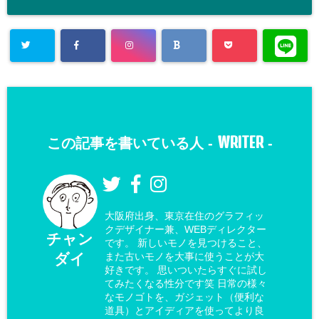
WRITER
この記事を書いている人 -
-
大阪府出身、東京在住のグラフィッ
クデザイナー兼、WEBディレクター
チャン
です。 新しいモノを見つけること、
ダイ
また古いモノを大事に使うことが大
好きです。 思いついたらすぐに試し
てみたくなる性分です笑 日常の様々
なモノゴトを、ガジェット（便利な
道具）とアイディアを使ってより良