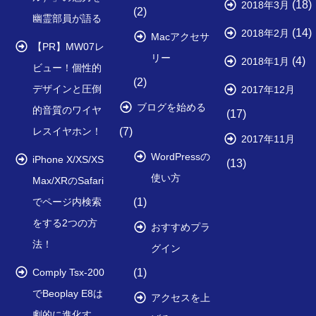
(18)
2018年3月
(2)
幽霊部員が語る
(14)
2018年2月
Macアクセサ
【PR】MW07レ
リー
(4)
2018年1月
ビュー！個性的
(2)
デザインと圧倒
2017年12月
ブログを始める
的音質のワイヤ
(17)
レスイヤホン！
(7)
2017年11月
WordPressの
iPhone X/XS/XS
(13)
使い方
Max/XRのSafari
でページ内検索
(1)
をする2つの方
おすすめプラ
法！
グイン
Comply Tsx-200
(1)
でBeoplay E8は
アクセスを上
劇的に進化す