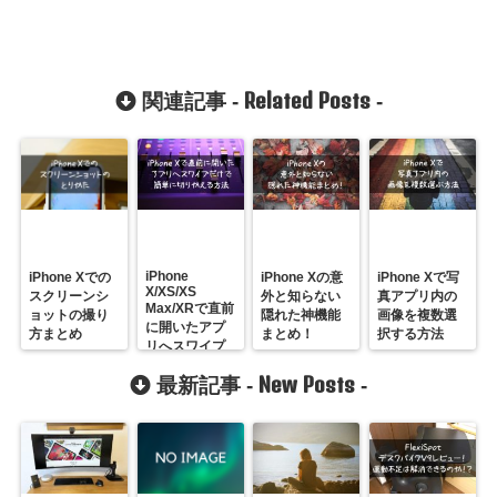
Related Posts
関連記事 -
-
iPhone
iPhone Xでの
iPhone Xの意
iPhone Xで写
X/XS/XS
スクリーンシ
外と知らない
真アプリ内の
Max/XRで直前
ョットの撮り
隠れた神機能
画像を複数選
に開いたアプ
方まとめ
まとめ！
択する方法
リへスワイプ
だけで簡単に
New Posts
最新記事 -
-
切り替える方
法