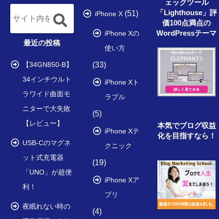
ェックツール
「Lighthouse」評
(51)
iPhone X
価100点満点の
WordPressテーマ
iPhone Xの
最近の投稿
使い方
【34GN850-B】
(33)
34インチウルト
iPhone Xト
ラワイド曲面モ
ラブル
ニターで大失敗
(5)
【レビュー】
本気でブログ収益
iPhone Xテ
化を目指すなら！
USB-Cのマグネ
クニック
ット式充電器
(19)
「UNO」が超便
iPhone Xア
利！
プリ
夜眠れない時の
(4)