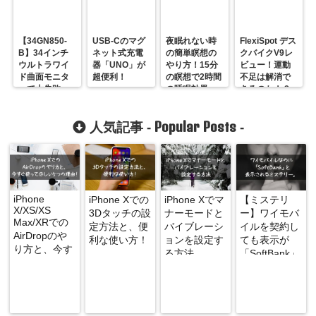
【34GN850-
USB-Cのマグ
夜眠れない時
FlexiSpot デス
B】34インチ
ネット式充電
の簡単瞑想の
クバイクV9レ
ウルトラワイ
器「UNO」が
やり方！15分
ビュー！運動
ド曲面モニタ
超便利！
の瞑想で2時間
不足は解消で
ーで大失敗
の睡眠効果
きるのか！？
【レビュー】
も！？
Popular Posts
人気記事 -
-
iPhone
iPhone Xでの
iPhone Xでマ
【ミステリ
X/XS/XS
3Dタッチの設
ナーモードと
ー】ワイモバ
Max/XRでの
定方法と、便
バイブレーシ
イルを契約し
AirDropのや
利な使い方！
ョンを設定す
ても表示が
り方と、今す
る方法
「SoftBank」
ぐ使ってほし
になる謎
い5つの理
由！