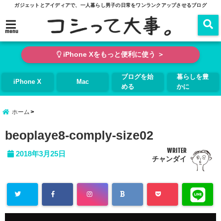
ガジェットとアイディアで、一人暮らし男子の日常をワンランクアップさせるブログ
menu
iPhone Xをもっと便利に使う ＞
ブログを始
暮らしを豊
iPhone X
Mac
める
かに
ホーム
beoplaye8-comply-size02
WRITER
2018年3月25日
チャンダイ