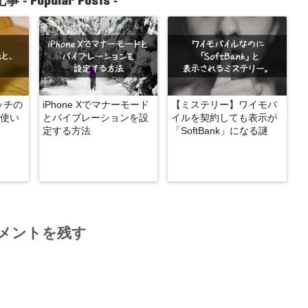
事 -
-
タッチの
iPhone Xでマナーモード
【ミステリー】ワイモバ
使い
とバイブレーションを設
イルを契約しても表示が
定する方法
「SoftBank」になる謎
メントを残す