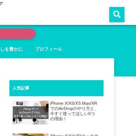
グ
しを豊かに
プロフィール
人気記事
iPhone X/XS/XS Max/XR
でのAirDropのやり方と、
今すぐ使ってほしい5つ
の理由！