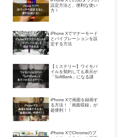
iPhone Xでの3Dタッチの
設定方法と、便利な使い
方！
iPhone Xでマナーモード
とバイブレーションを設
定する方法
【ミステリー】ワイモバ
イルを契約しても表示が
「SoftBank」になる謎
iPhone Xで画面を録画す
る方法！「画面収録」が
超便利！！
iPhone XでChromeのブ