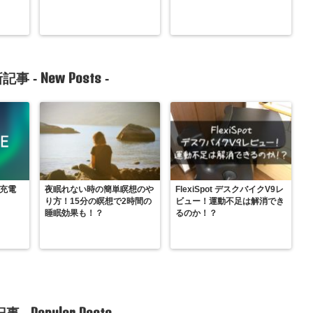
New Posts
記事 -
-
式充電
夜眠れない時の簡単瞑想のや
FlexiSpot デスクバイクV9レ
り方！15分の瞑想で2時間の
ビュー！運動不足は解消でき
睡眠効果も！？
るのか！？
Popular Posts