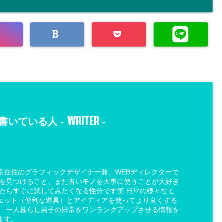
WRITER
書いている人 -
-
京在住のグラフィックデザイナー兼、WEBディレクターで
ノを見つけること、また古いモノを大事に使うことが大好き
いたらすぐに試してみたくなる性分です笑 日常の様々なモ
ェット（便利な道具）とアイディアを使ってより良くする
。 一人暮らし男子の日常をワンランクアップさせる情報を
ます。