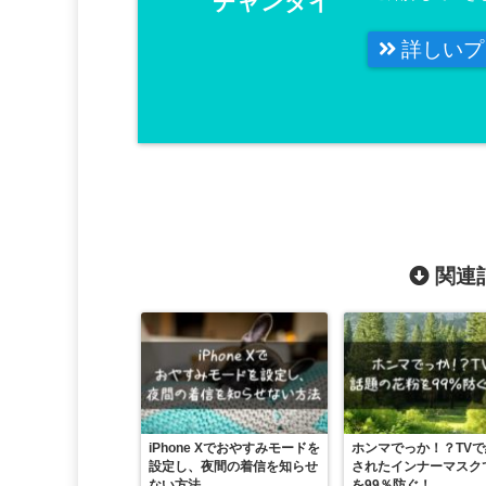
チャンダイ
詳しいプ
関連記
iPhone Xでおやすみモードを
ホンマでっか！？TV
設定し、夜間の着信を知らせ
されたインナーマスク
ない方法
を99％防ぐ！