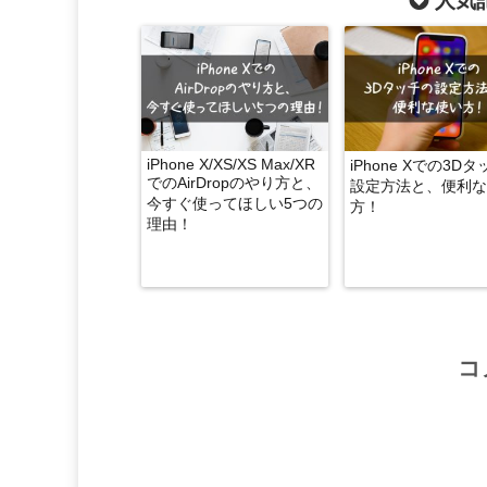
人気記
iPhone X/XS/XS Max/XR
iPhone Xでの3D
でのAirDropのやり方と、
設定方法と、便利な
今すぐ使ってほしい5つの
方！
理由！
コ